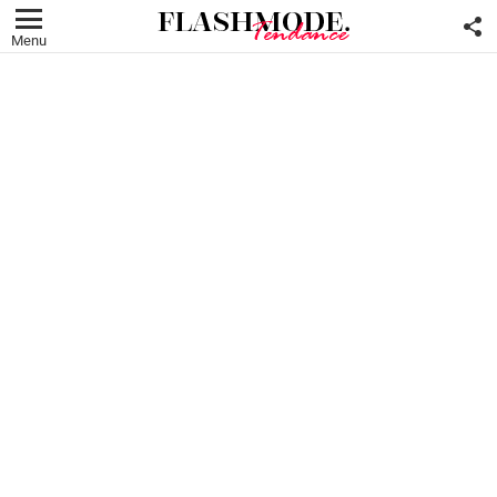
F
U
Menu