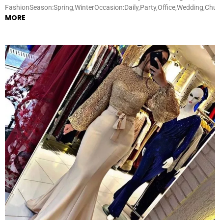
FashionSeason:Spring,WinterOccasion:Daily,Party,Office,Wedding,Chu
MORE