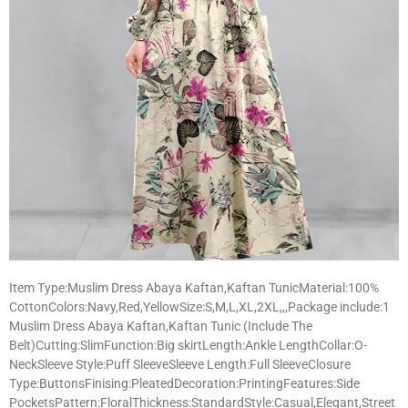
Item Type:Muslim Dress Abaya Kaftan,Kaftan TunicMaterial:100%
CottonColors:Navy,Red,YellowSize:S,M,L,XL,2XL,,,Package include:1
Muslim Dress Abaya Kaftan,Kaftan Tunic (Include The
Belt)Cutting:SlimFunction:Big skirtLength:Ankle LengthCollar:O-
NeckSleeve Style:Puff SleeveSleeve Length:Full SleeveClosure
Type:ButtonsFinising:PleatedDecoration:PrintingFeatures:Side
PocketsPattern:FloralThickness:StandardStyle:Casual,Elegant,Street