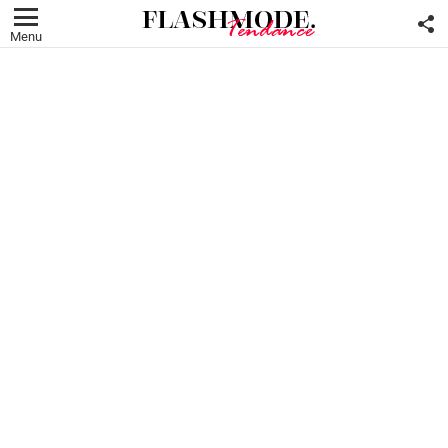
F
U
Menu