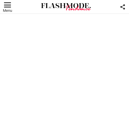
F
U
Menu