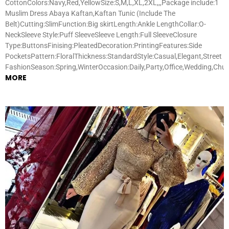
CottonColors:Navy,Red,YellowSize:S,M,L,XL,2XL,,,Package include:1
Muslim Dress Abaya Kaftan,Kaftan Tunic (Include The
Belt)Cutting:SlimFunction:Big skirtLength:Ankle LengthCollar:O-
NeckSleeve Style:Puff SleeveSleeve Length:Full SleeveClosure
Type:ButtonsFinising:PleatedDecoration:PrintingFeatures:Side
PocketsPattern:FloralThickness:StandardStyle:Casual,Elegant,Street
FashionSeason:Spring,WinterOccasion:Daily,Party,Office,Wedding,Chu
MORE