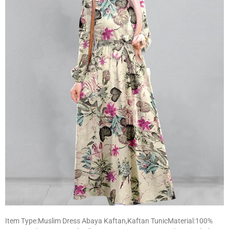
Item Type:Muslim Dress Abaya Kaftan,Kaftan TunicMaterial:100%