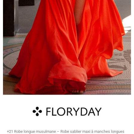
+21 Robe longue musulmane – Robe sablier maxi à manches longues