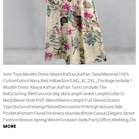
Item Type:Muslim Dress Abaya Kaftan,Kaftan TunicMaterial:100%
CottonColors:Navy,Red,YellowSize:S,M,L,XL,2XL,,,Package include:1
Muslim Dress Abaya Kaftan,Kaftan Tunic (Include The
Belt)Cutting:SlimFunction:Big skirtLength:Ankle LengthCollar:O-
NeckSleeve Style:Puff SleeveSleeve Length:Full SleeveClosure
Type:ButtonsFinising:PleatedDecoration:PrintingFeatures:Side
PocketsPattern:FloralThickness:StandardStyle:Casual,Elegant,Street
FashionSeason:Spring,WinterOccasion:Daily,Party,Office,Wedding,Chu
MORE