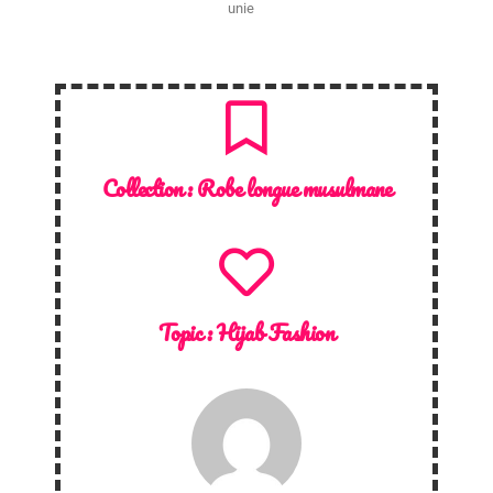
unie
Collection :
Robe longue musulmane
Topic :
Hijab Fashion