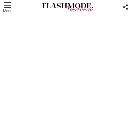
F
U
Menu