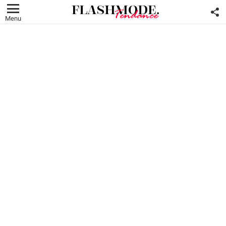
F
U
Menu