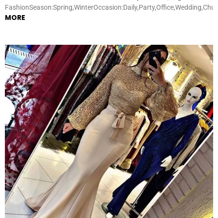
FashionSeason:Spring,WinterOccasion:Daily,Party,Office,Wedding,Chu
MORE