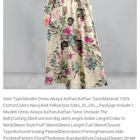
Item Type:Muslim Dress Abaya Kaftan,Kaftan TunicMaterial:100%
CottonColors:Navy,Red,YellowSize:S,M,L,XL,2XL,,,Package include:1
Muslim Dress Abaya Kaftan,Kaftan Tunic (Include The
Belt)Cutting:SlimFunction:Big skirtLength:Ankle LengthCollar:O-
NeckSleeve Style:Puff SleeveSleeve Length:Full SleeveClosure
Type:ButtonsFinising:PleatedDecoration:PrintingFeatures:Side
PocketsPattern:FloralThickness:StandardStyle:Casual,Elegant,Street