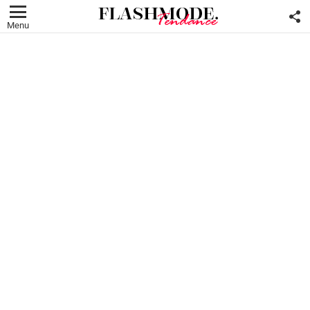
F
U
Menu