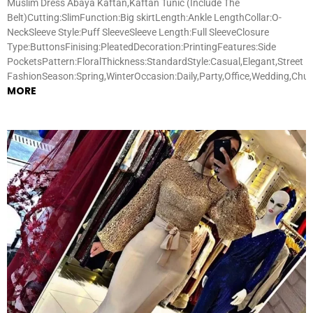
Muslim Dress Abaya Kaftan,Kaftan Tunic (Include The
Belt)Cutting:SlimFunction:Big skirtLength:Ankle LengthCollar:O-
NeckSleeve Style:Puff SleeveSleeve Length:Full SleeveClosure
Type:ButtonsFinising:PleatedDecoration:PrintingFeatures:Side
PocketsPattern:FloralThickness:StandardStyle:Casual,Elegant,Street
FashionSeason:Spring,WinterOccasion:Daily,Party,Office,Wedding,Chu
MORE