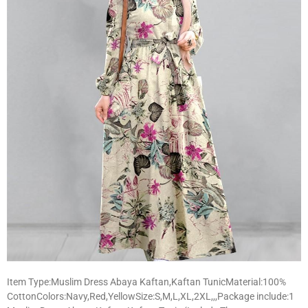
Item Type:Muslim Dress Abaya Kaftan,Kaftan TunicMaterial:100%
CottonColors:Navy,Red,YellowSize:S,M,L,XL,2XL,,,Package include:1