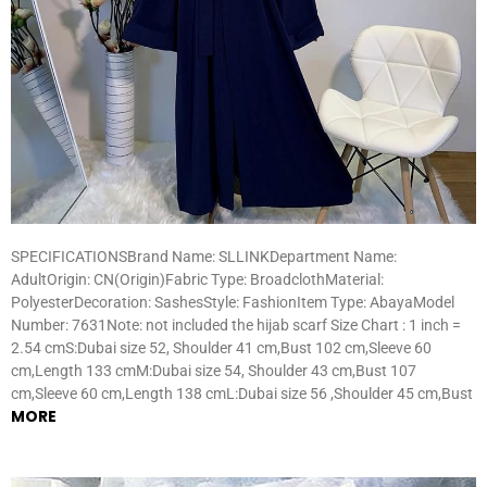
SPECIFICATIONSBrand Name: SLLINKDepartment Name:
AdultOrigin: CN(Origin)Fabric Type: BroadclothMaterial:
PolyesterDecoration: SashesStyle: FashionItem Type: AbayaModel
Number: 7631Note: not included the hijab scarf Size Chart : 1 inch =
2.54 cmS:Dubai size 52, Shoulder 41 cm,Bust 102 cm,Sleeve 60
cm,Length 133 cmM:Dubai size 54, Shoulder 43 cm,Bust 107
cm,Sleeve 60 cm,Length 138 cmL:Dubai size 56 ,Shoulder 45 cm,Bust
MORE