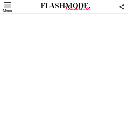
F
U
Menu