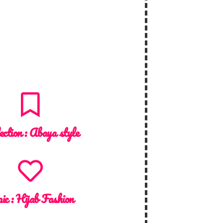
ection :
Abaya style
ic :
Hijab Fashion