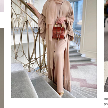
Bo
po