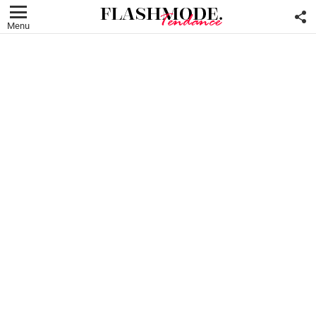
F
U
Menu