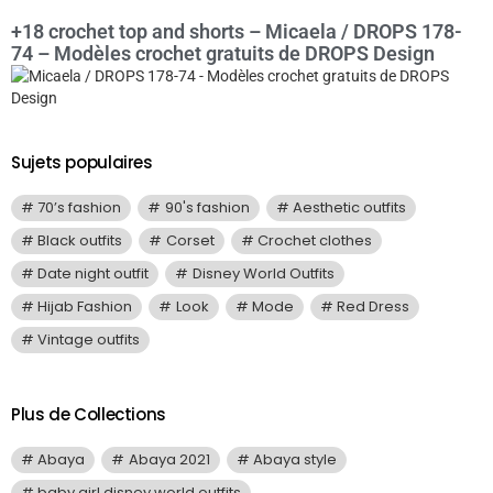
+18 crochet top and shorts – Micaela / DROPS 178-
74 – Modèles crochet gratuits de DROPS Design
Sujets populaires
70’s fashion
90's fashion
Aesthetic outfits
Black outfits
Corset
Crochet clothes
Date night outfit
Disney World Outfits
Hijab Fashion
Look
Mode
Red Dress
Vintage outfits
Plus de Collections
Abaya
Abaya 2021
Abaya style
baby girl disney world outfits