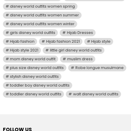
disney world outfits women spring
disney world outfits women summer
disney world outfits women winter
girls disney world outfits
Hijab Dresses
Hijab fashion
Hijab fashion 2021
Hijab style
Hijab style 2021
little girl disney world outfits
mom disney world outfit
muslim dress
plus size disney world outfits
Robe longue musulmane
stylish disney world outfits
toddler boy disney world outfits
toddler disney world outfits
walt disney world outfits
FOLLOW US