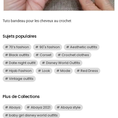
Tuto bandeau pour les cheveux au crochet
Sujets populaires
70’s fashion
90's fashion
Aesthetic outfits
Black outfits
Corset
Crochet clothes
Date night outfit
Disney World Outfits
Hijab Fashion
Look
Mode
Red Dress
Vintage outfits
Plus de Collections
Abaya
Abaya 2021
Abaya style
baby girl disney world outfits