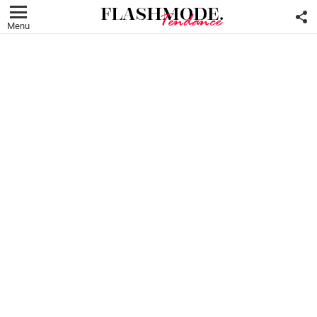
F
U
Menu