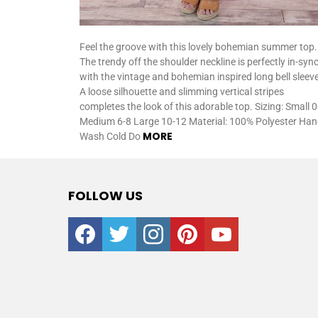
Feel the groove with this lovely bohemian summer top.
The trendy off the shoulder neckline is perfectly in-syn
with the vintage and bohemian inspired long bell sleeve
A loose silhouette and slimming vertical stripes
completes the look of this adorable top. Sizing: Small 0
Medium 6-8 Large 10-12 Material: 100% Polyester Ha
MORE
Wash Cold Do
FOLLOW US
facebook
twitter
instagram
pinterest
youtube