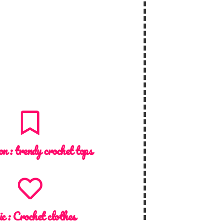
on :
trendy crochet tops
ic :
Crochet clothes