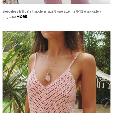
sleeveless frill detail model is size 8 one size fits 8-12 embroidery
MORE
anglaise