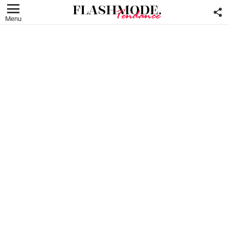
F
U
Menu