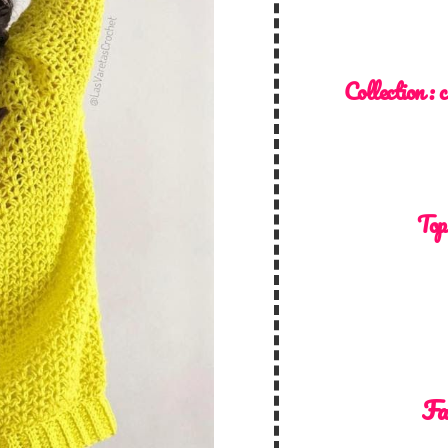
Collection :
c
Top
Fa