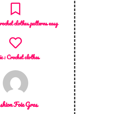
rochet clothes patterns easy
ic :
Crochet clothes
shion Foie Gras