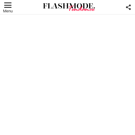
F
U
Menu