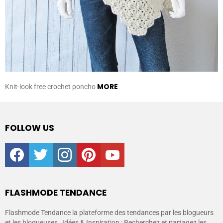
MORE
Knit-look free crochet poncho
FOLLOW US
facebook
twitter
instagram
pinterest
youtube
FLASHMODE TENDANCE
Flashmode Tendance la plateforme des tendances par les blogueurs
et les blogueuses , Idées & Inspiration : Recherchez et partagez les