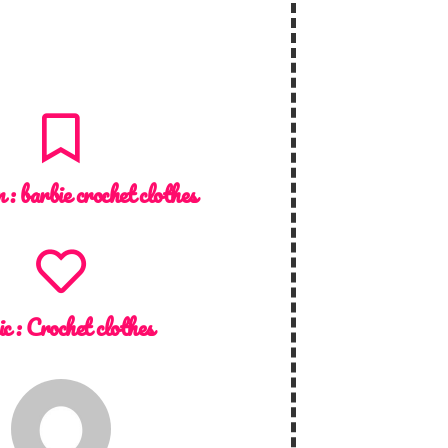
n :
barbie crochet clothes
ic :
Crochet clothes