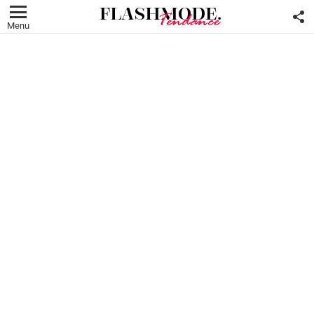
F
U
Menu