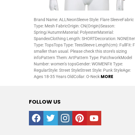
Brand Name: ALLNeonSleeve Style: Flare SleeveFabric
Type: Mesh FabricOrigin: CN(Origin)Season:
Spring/AutumnMaterial: PolyesterMaterial:
SpandexClothing Length: SHORTDecoration: NONEIte
Type: TopsTops Type: TeesSleeve Length(cm): FullFit: F
smaller than usual. Please check this store’s sizing
infoPattern Them: ArtPattern Type: PatchworkModel
Number: women’s topsGender: WOMENFit Type:
RegularStyle: Street StyleStreet Style: Punk StyleAge:
MORE
Ages 18-35 Years OldCollar: O-Neck
FOLLOW US
facebook
twitter
instagram
pinterest
youtube