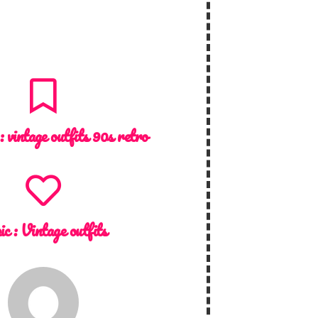
 :
vintage outfits 90s retro
ic :
Vintage outfits