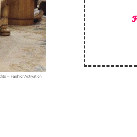
F
tfits – FashionActivation