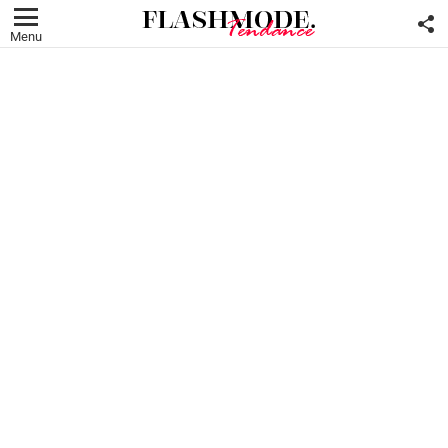
F
U
Menu