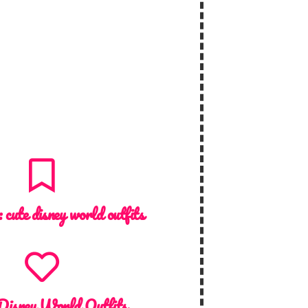
 :
cute disney world outfits
Disney World Outfits