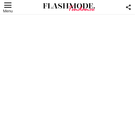
F
U
Menu