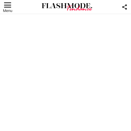
F
U
Menu