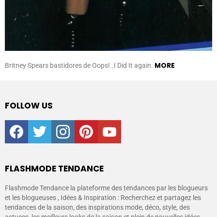
MORE
Britney Spears bastidores de Oops!..I Did It again.
FOLLOW US
facebook
twitter
instagram
pinterest
youtube
FLASHMODE TENDANCE
Flashmode Tendance la plateforme des tendances par les blogueurs
et les blogueuses , Idées & Inspiration : Recherchez et partagez les
tendances de la saison, des inspirations mode, déco, style, des