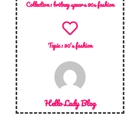
Collection :
britney spears 90s fashion
Topic :
90's fashion
Hello Lady Blog