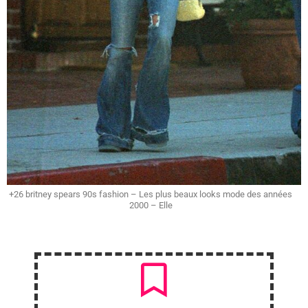
+26 britney spears 90s fashion – Les plus beaux looks mode des années
2000 – Elle