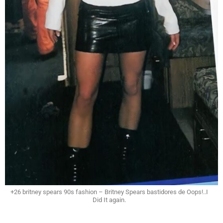
+26 britney spears 90s fashion – Britney Spears bastidores de Oops!..I
Did It again.