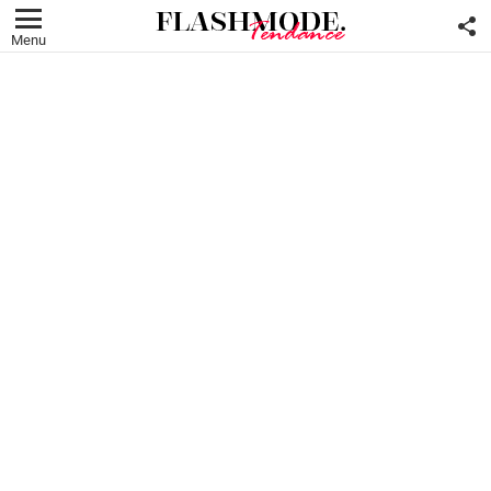
F
U
Menu