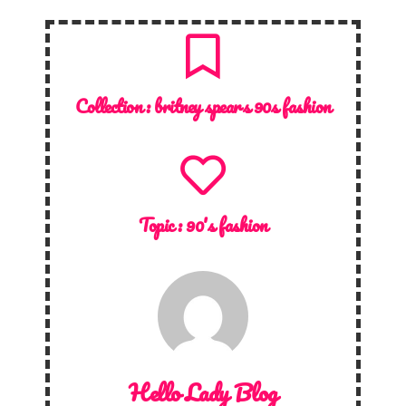
Collection :
britney spears 90s fashion
Topic :
90's fashion
Hello Lady Blog