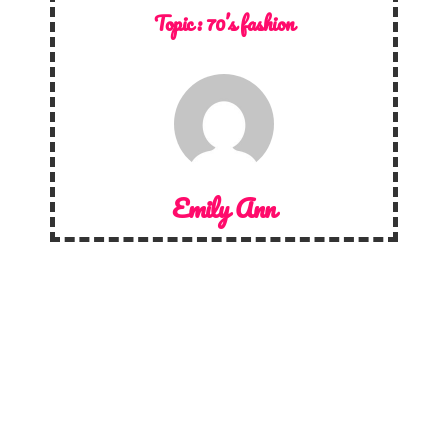
Topic :
70’s fashion
Emily Ann