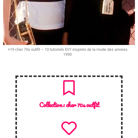
+19 cher 70s outfit – 10 tutoriels DIY inspirés de la mode des années
1990
Collection :
cher 70s outfit