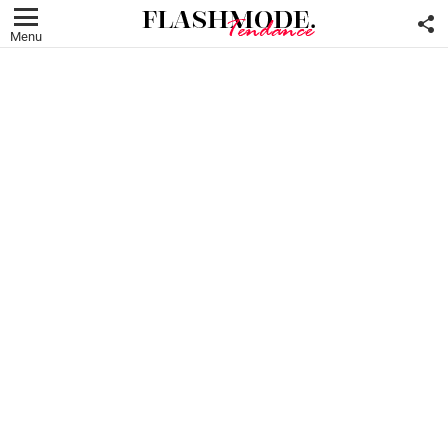
F
U
Menu