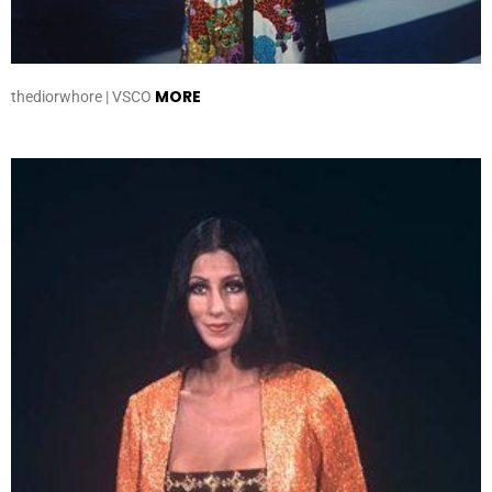
MORE
thediorwhore | VSCO