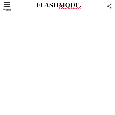
F
U
Menu