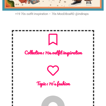
+19 70s outfit inspiration – 70s MooDBoaRD @indiraps
Collection :
70s outfit inspiration
Topic :
70’s fashion