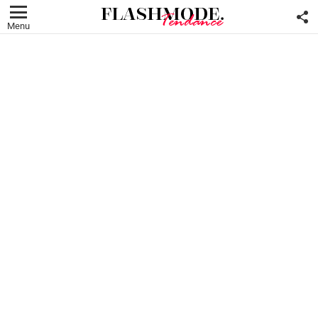
F
U
Menu