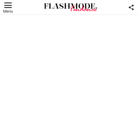
F
U
Menu