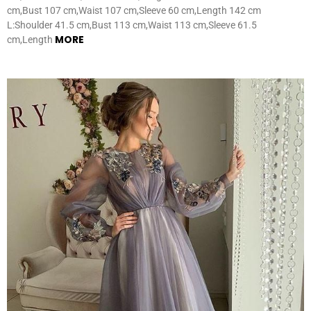
cm,Bust 107 cm,Waist 107 cm,Sleeve 60 cm,Length 142 cm
L:Shoulder 41.5 cm,Bust 113 cm,Waist 113 cm,Sleeve 61.5
MORE
cm,Length