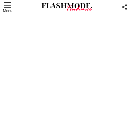
F
U
Menu