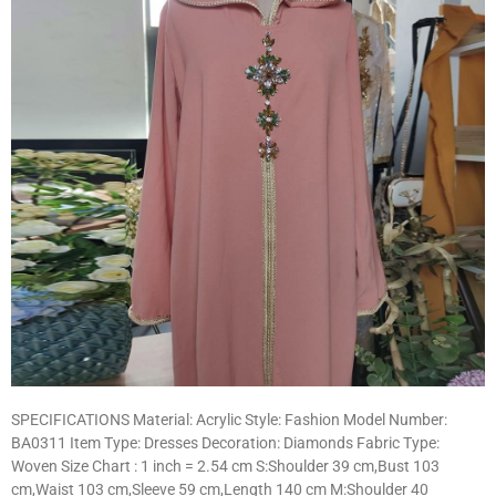
SPECIFICATIONS Material: Acrylic Style: Fashion Model Number:
BA0311 Item Type: Dresses Decoration: Diamonds Fabric Type:
Woven Size Chart : 1 inch = 2.54 cm S:Shoulder 39 cm,Bust 103
cm,Waist 103 cm,Sleeve 59 cm,Length 140 cm M:Shoulder 40