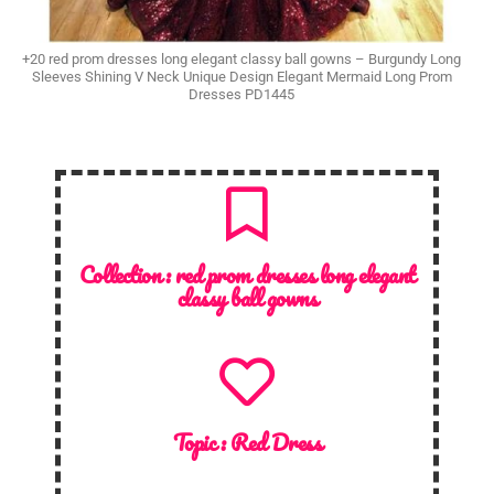
+20 red prom dresses long elegant classy ball gowns – Burgundy Long
Sleeves Shining V Neck Unique Design Elegant Mermaid Long Prom
Dresses PD1445
Collection :
red prom dresses long elegant
classy ball gowns
Topic :
Red Dress