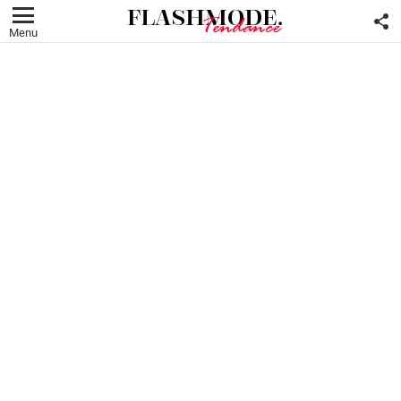
F
U
Menu