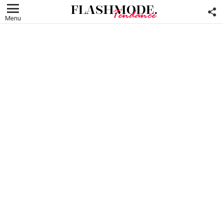
F
U
Menu