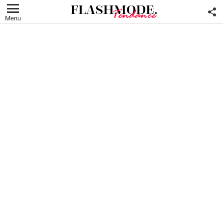
F
U
Menu