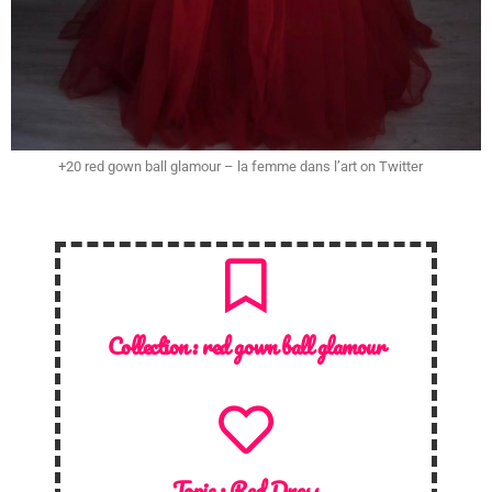
+20 red gown ball glamour – la femme dans l’art on Twitter
Collection :
red gown ball glamour
Topic :
Red Dress