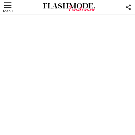
F
U
Menu