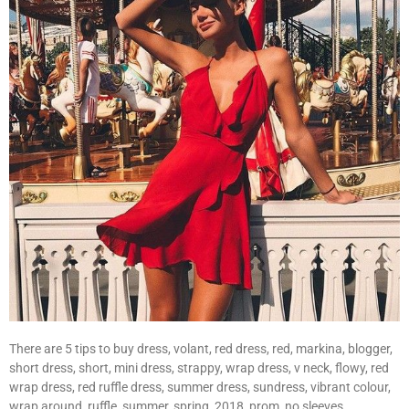
There are 5 tips to buy dress, volant, red dress, red, markina, blogger,
short dress, short, mini dress, strappy, wrap dress, v neck, flowy, red
wrap dress, red ruffle dress, summer dress, sundress, vibrant colour,
wrap around, ruffle, summer, spring, 2018, prom, no sleeves,