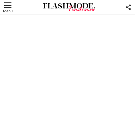
F
U
Menu