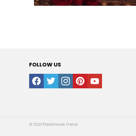
FOLLOW US
facebook
twitter
instagram
pinterest
youtube
© 2021 Flashmode Trend