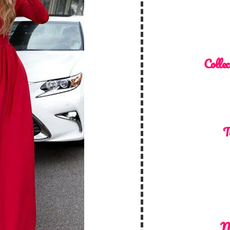
Collec
T
M