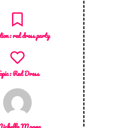
tion :
red dress party
opic :
Red Dress
ichelle Moore