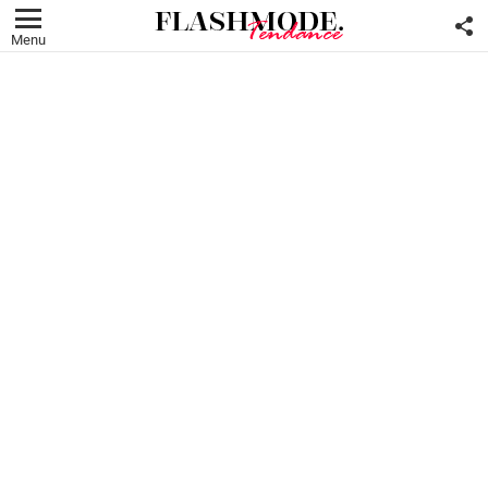
F
U
Menu