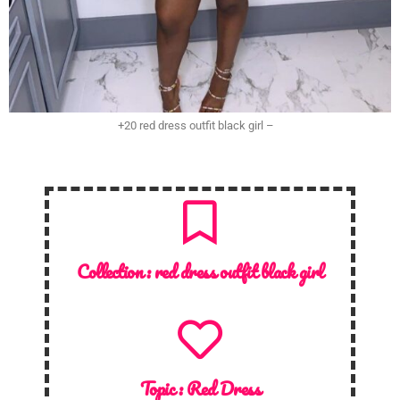
+20 red dress outfit black girl –
Collection :
red dress outfit black girl
Topic :
Red Dress