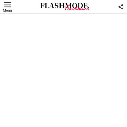
F
U
Menu