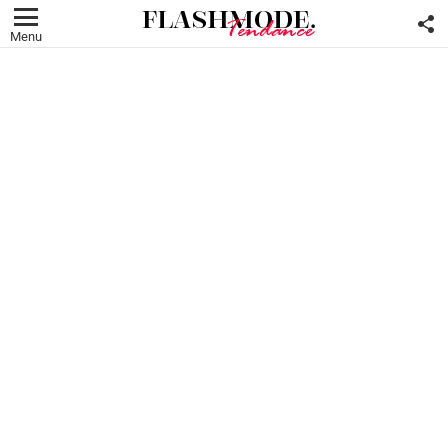
F
U
Menu