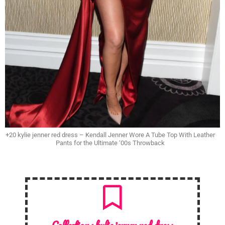
+20 kylie jenner red dress – Kendall Jenner Wore A Tube Top With Leather
Pants for the Ultimate ‘00s Throwback
Collection :
kylie jenner red dress