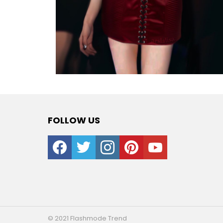
FOLLOW US
facebook
twitter
instagram
pinterest
youtube
© 2021 Flashmode Trend