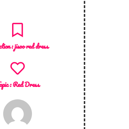
ction :
jisoo red dress
opic :
Red Dress