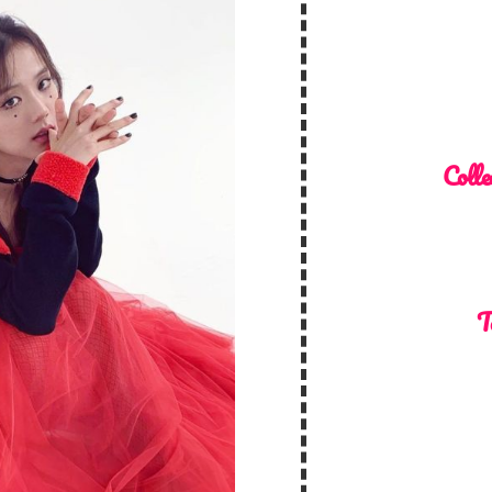
Colle
T