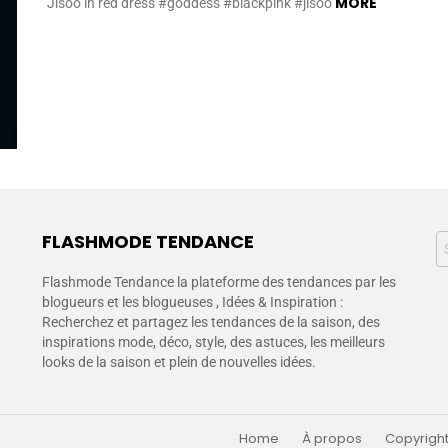
MORE
Jisoo in red dress #goddess #blackpink #jisoo
FLASHMODE TENDANCE
Flashmode Tendance la plateforme des tendances par les
blogueurs et les blogueuses , Idées & Inspiration :
Recherchez et partagez les tendances de la saison, des
inspirations mode, déco, style, des astuces, les meilleurs
looks de la saison et plein de nouvelles idées.
Home
À propos
Copyright