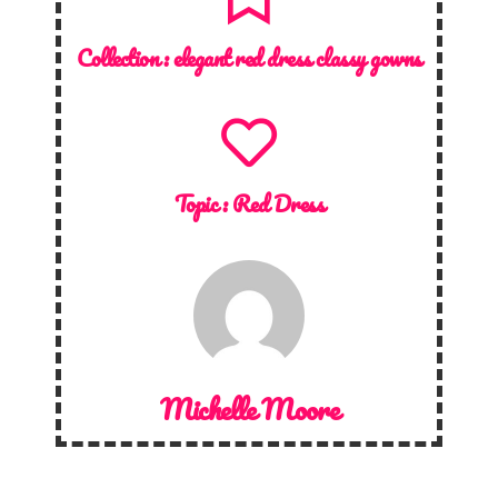
Collection :
elegant red dress classy gowns
Topic :
Red Dress
Michelle Moore