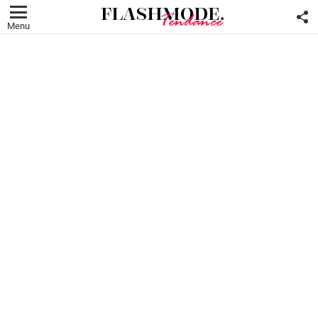
F
U
Menu