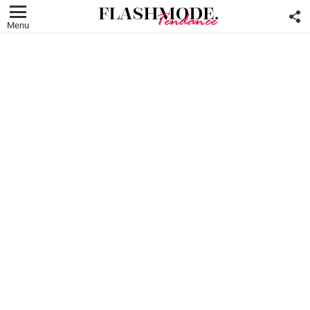
F
U
Menu