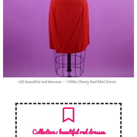
+20 beautiful red dresses – 1990s Cherry Red Mini Dress
Collection :
beautiful red dresses