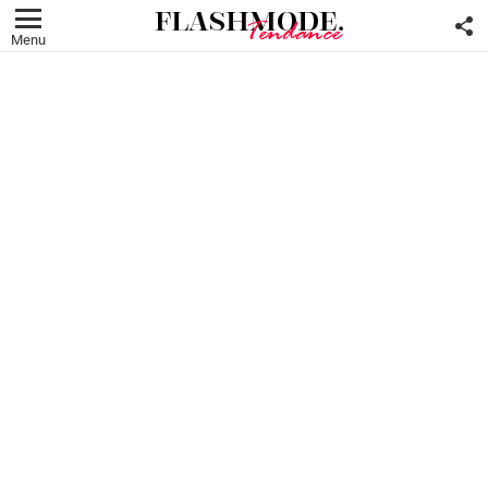
F
U
Menu