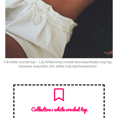
+18 white crochet top – Lily White/ivory crochet lace beachbabe crop top,
luxurious sexy boho chic white crop top/honeymoon/
Collection :
white crochet top