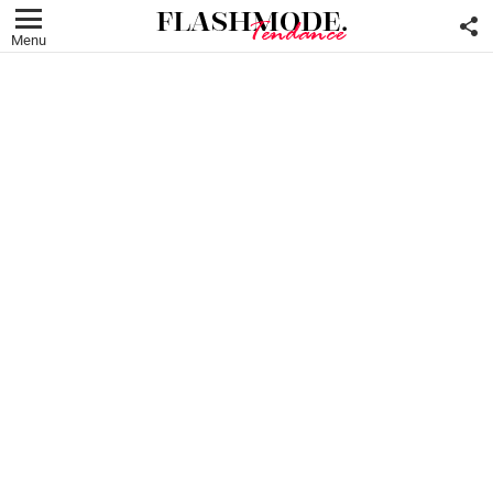
F
U
Menu