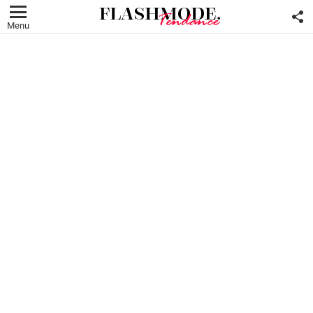
F
U
Menu