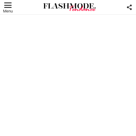
F
U
Menu