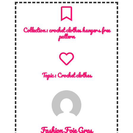
Collection :
crochet clothes hangers free
pattern
Topic :
Crochet clothes
Fashion Foie Gras