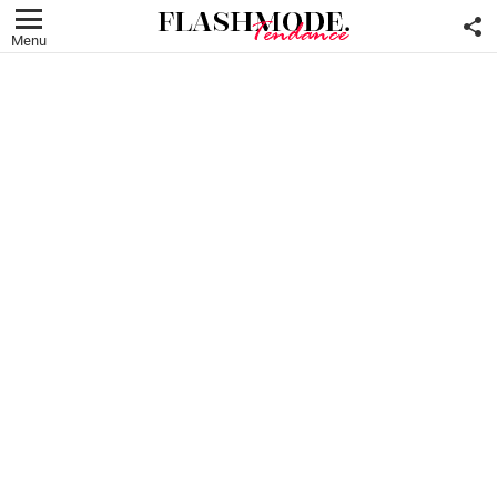
F
U
Menu