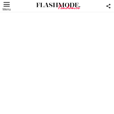
F
U
Menu