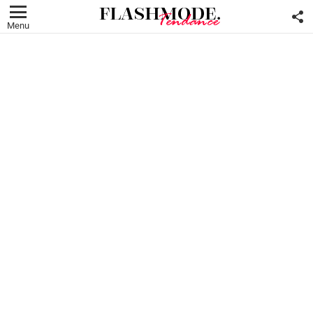
F
U
Menu