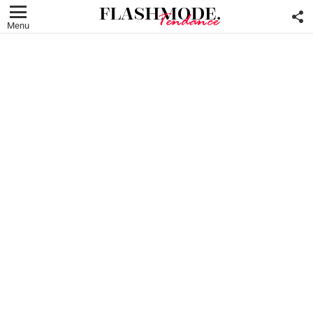
F
U
Menu