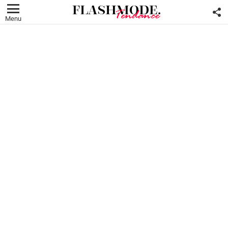
F
U
Menu