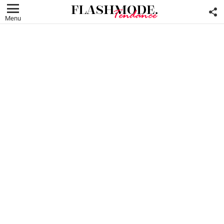
F
U
Menu