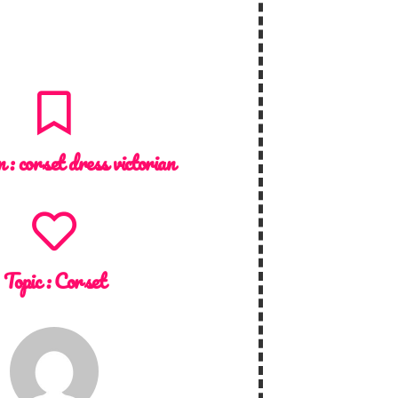
n :
corset dress victorian
Topic :
Corset